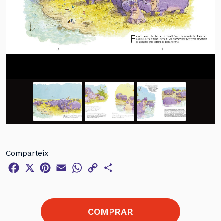
Comparteix
Facebook
X
Pinterest
Email
WhatsApp
Copy
Comparteix
Link
COMPRAR