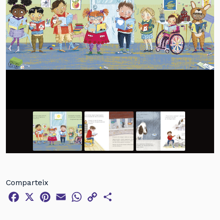
Comparteix
Facebook
X
Pinterest
Email
WhatsApp
Copy
Comparteix
Link