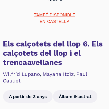
TAMBÉ DISPONIBLE
EN CASTELLÀ
Els calçotets del llop 6. Els
calçotets del llop i el
trencaavellanes
Wilfrid Lupano
Mayana Itoïz
Paul
,
,
Cauuet
A partir de 3 anys
Àlbum il·lustrat