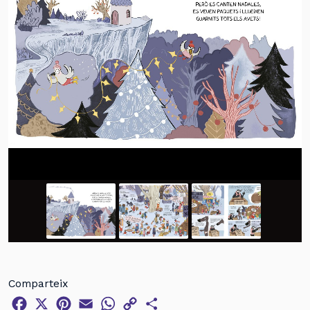
Comparteix
Facebook
X
Pinterest
Email
WhatsApp
Copy
Comparteix