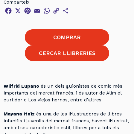
Comparteix
Facebook
X
Pinterest
Email
WhatsApp
Copy
Comparteix
Link
COMPRAR
CERCAR LLIBRERIES
Wilfrid Lupano
és un dels guionistes de còmic més
importants del mercat francès, i és autor de Alim el
curtidor o Los viejos hornos, entre d'altres.
Mayana Itoïz
és una de les il·lustradores de llibres
infantils i juvenils del mercat francès, havent il·lustrat,
amb el seu característic estil, llibres per a tots els