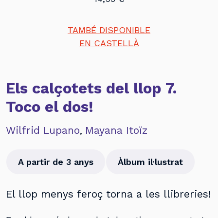
TAMBÉ DISPONIBLE
EN CASTELLÀ
Els calçotets del llop 7.
Toco el dos!
Wilfrid Lupano
Mayana Itoïz
,
A partir de 3 anys
Àlbum il·lustrat
El llop menys feroç torna a les llibreries!