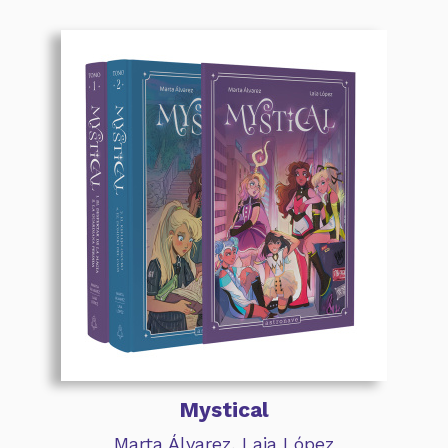
Mystical
Marta Álvarez
,
Laia López