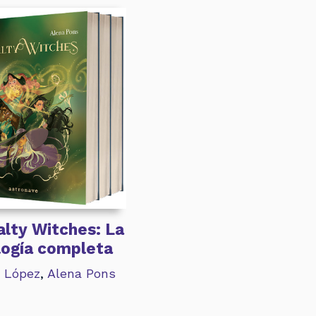
lty Witches: La
ilogía completa
a López
,
Alena Pons