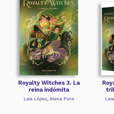
Royalty Witches 3. La
Roya
reina indómita
tr
Laia López
,
Alena Pons
Lai