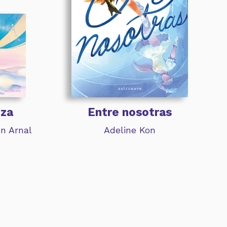
uza
Entre nosotras
en Arnal
Adeline Kon