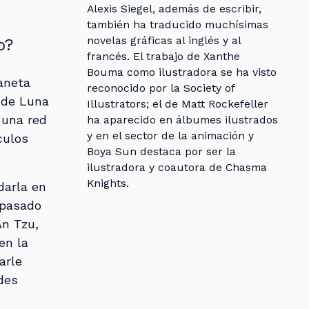
Alexis Siegel, además de escribir,
también ha traducido muchísimas
novelas gráficas al inglés y al
o?
francés. El trabajo de Xanthe
Bouma como ilustradora se ha visto
aneta
reconocido por la Society of
 de Luna
Illustrators; el de Matt Rockefeller
 una red
ha aparecido en álbumes ilustrados
y en el sector de la animación y
culos
Boya Sun destaca por ser la
ilustradora y coautora de Chasma
Knights.
darla en
 pasado
An Tzu,
en la
arle
des