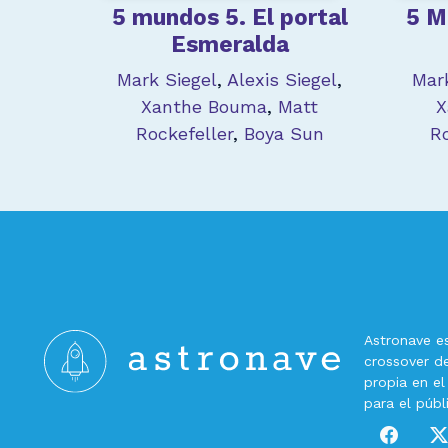
5 mundos 5. El portal
5 M
Esmeralda
Mark Siegel
,
Alexis Siegel
,
Mar
Xanthe Bouma
,
Matt
X
Rockefeller
,
Boya Sun
R
Astronave es 
crossover 
propia en el
para el públ