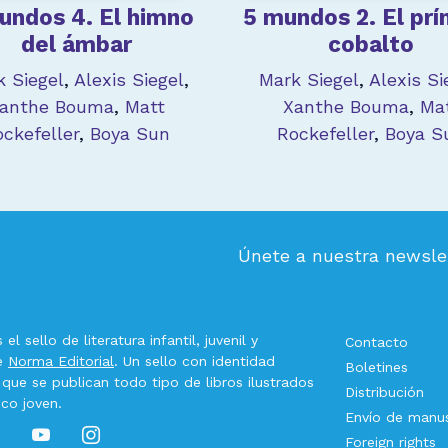
undos 4. El himno
5 mundos 2. El prí
del ámbar
cobalto
k Siegel
,
Alexis Siegel
,
Mark Siegel
,
Alexis Si
anthe Bouma
,
Matt
Xanthe Bouma
,
Ma
ockefeller
,
Boya Sun
Rockefeller
,
Boya S
Únete a nuestra newsle
el sello de literatura infantil, juvenil y
Contacto
de
Norma Editorial
. Un sello con identidad
Boletines
 que se publican todo tipo de libros ilustrados
Distribución
ico joven.
Envío de manus
Foreign rights