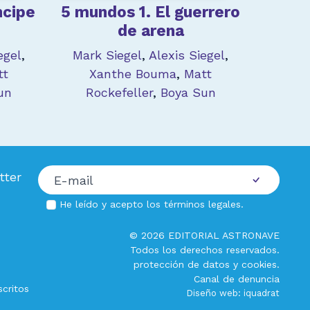
ncipe
5 mundos 1. El guerrero
de arena
egel
,
Mark Siegel
,
Alexis Siegel
,
tt
Xanthe Bouma
,
Matt
un
Rockefeller
,
Boya Sun
tter
He leído y acepto los
términos legales
.
© 2026 EDITORIAL ASTRONAVE
Todos los derechos reservados.
protección de datos
y
cookies
.
Canal de denuncia
critos
Diseño web:
iquadrat