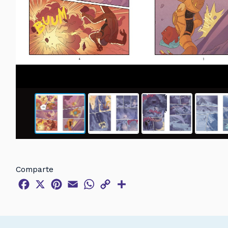
Comparte
Facebook
X
Pinterest
Email
WhatsApp
Copy
Compartir
Link