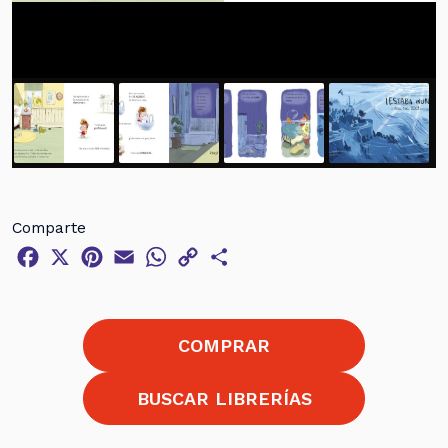
Comparte
Facebook
X
Pinterest
Email
WhatsApp
Copy
Compartir
Link
COMPRAR
BUSCAR LIBRERÍAS