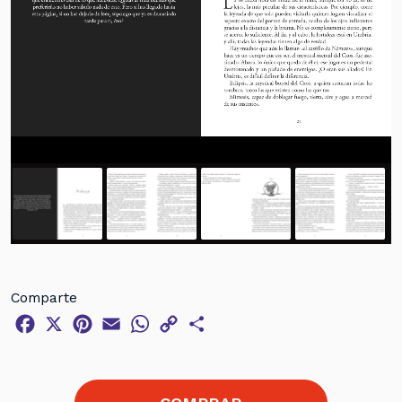
Comparte
Facebook
X
Pinterest
Email
WhatsApp
Copy
Compartir
Link