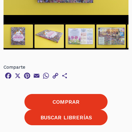
Comparte
Facebook
X
Pinterest
Email
WhatsApp
Copy
Compartir
Link
COMPRAR
BUSCAR LIBRERÍAS