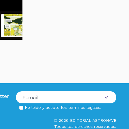
tter
He leído y acepto los
términos legales
.
© 2026 EDITORIAL ASTRONAVE
Todos los derechos reservados.