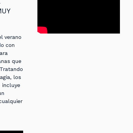
E
MUY
el verano
do con
ara
anas que
 Tratando
agia, los
 incluye
un
cualquier