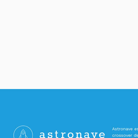
Astronave es 
crossover 