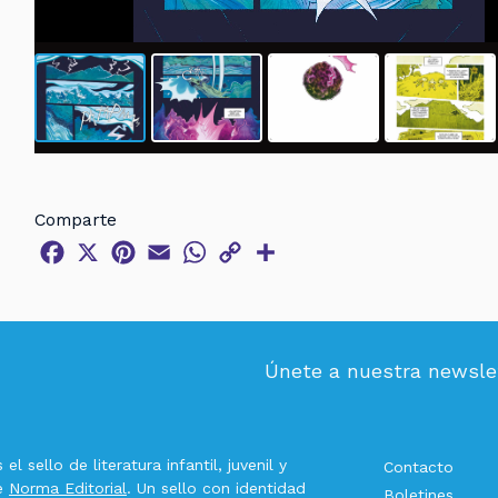
Comparte
Facebook
X
Pinterest
Email
WhatsApp
Copy
Compartir
Link
Únete a nuestra newsle
el sello de literatura infantil, juvenil y
Contacto
de
Norma Editorial
. Un sello con identidad
Boletines