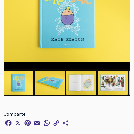
Comparte
Facebook
X
Pinterest
Email
WhatsApp
Copy
Compartir
Link