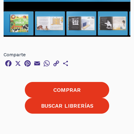
Comparte
Facebook
X
Pinterest
Email
WhatsApp
Copy
Compartir
Link
COMPRAR
BUSCAR LIBRERÍAS