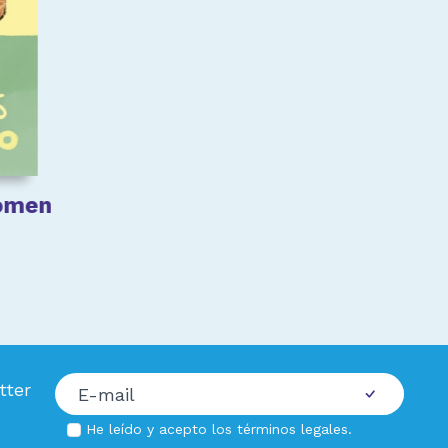
comen
tter
He leído y acepto los
términos legales
.