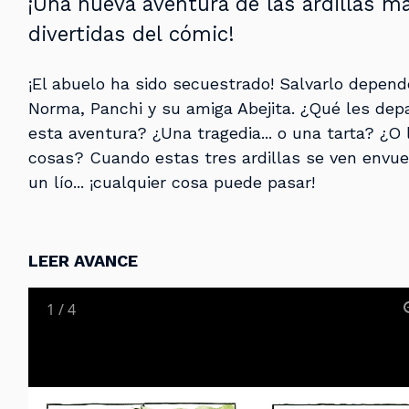
¡Una nueva aventura de las ardillas m
divertidas del cómic!
¡El abuelo ha sido secuestrado! Salvarlo depend
Norma, Panchi y su amiga Abejita. ¿Qué les dep
esta aventura? ¿Una tragedia... o una tarta? ¿O 
cosas? Cuando estas tres ardillas se ven envue
un lío... ¡cualquier cosa puede pasar!
LEER AVANCE
1
/
4