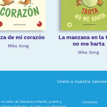
zza de mi corazón
La manzana en la 
no me harta
Mika Song
Mika Song
Únete a nuestra newsle
el sello de literatura infantil, juvenil y
Contacto
de
Norma Editorial
. Un sello con identidad