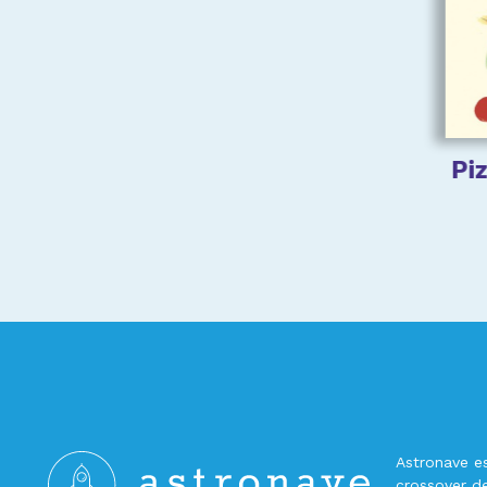
Pi
Astronave es 
crossover 