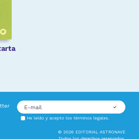
tarta
tter
He leído y acepto los
términos legales
.
© 2026 EDITORIAL ASTRONAVE
Todos los derechos reservados.